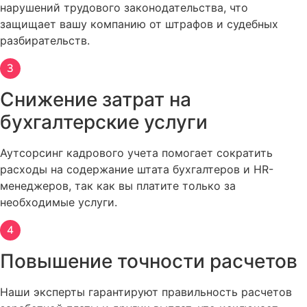
Наши специалисты также готовы предоставить
нарушений трудового законодательства, что
консультации по вопросам трудового
защищает вашу компанию от штрафов и судебных
законодательства, оптимизации кадровых процессов и
разбирательств.
улучшения системы управления персоналом. Мы
поможем вам справиться с изменениями в
законодательстве и актуальными тенденциями на
Снижение затрат на
рынке труда, что позволит избежать неприятных
бухгалтерские услуги
ситуаций и обеспечить стабильность в работе.
Таким образом, бухгалтерское кадровое
Аутсорсинг кадрового учета помогает сократить
сопровождение является надежным инструментом для
расходы на содержание штата бухгалтеров и HR-
вашей компании, позволяя не только поддерживать
менеджеров, так как вы платите только за
порядок в кадровом учете, но и повышать
необходимые услуги.
эффективность бизнеса в целом. Вы можете
рассчитывать на индивидуальный подход, высокое
качество обслуживания и профессиональную
Повышение точности расчетов
поддержку на каждом этапе взаимодействия.
Наши эксперты гарантируют правильность расчетов